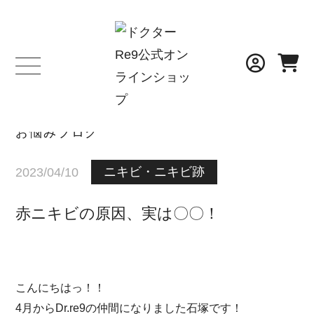
BLOG
お悩みブログ
ニキビ・ニキビ跡
2023/04/10
赤ニキビの原因、実は〇〇！
こんにちはっ！！
4月からDr.re9の仲間になりました石塚です！