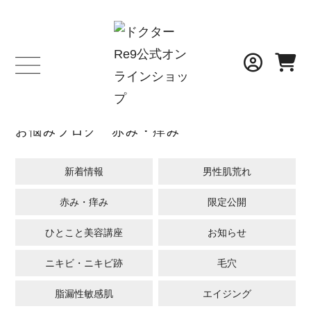
BLOG
お悩みブログ 赤み・痒み
新着情報
男性肌荒れ
赤み・痒み
限定公開
ひとこと美容講座
お知らせ
ニキビ・ニキビ跡
毛穴
脂漏性敏感肌
エイジング