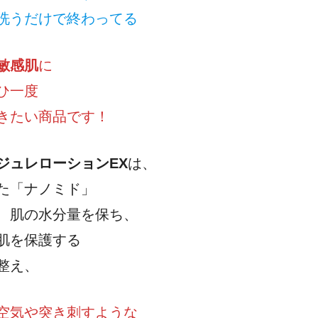
洗うだけで終わってる
敏感肌
に
ひ一度
きたい商品です！
ジュレローションEX
は、
た「ナノミド」
、肌の水分量を保ち、
肌を保護する
整え、
空気や突き刺すような