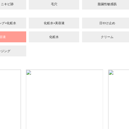
・ニキビ跡
毛穴
脂漏性敏感肌
ング+化粧水
化粧水+美容液
日やけ止め
容液
化粧水
クリーム
ンジング