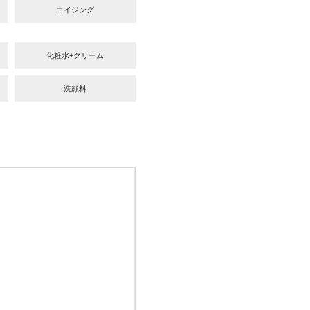
エイジング
化粧水+クリーム
洗顔料