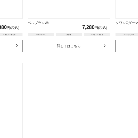
ベルブランW+
ソワンCダー
980
7,280
円(税込)
円(税込)
ニキビ・ニキビ跡
ベルシリーズ
美容液
ニキビ・ニキビ跡
ソワンシリーズ
詳しくはこちら