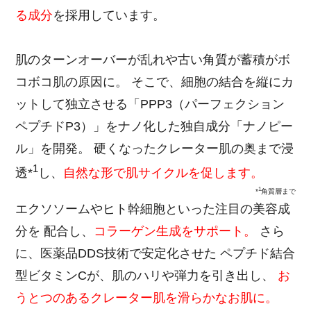
る成分
を採用しています。
肌のターンオーバーが乱れや古い角質が蓄積がボ
コボコ肌の原因に。 そこで、細胞の結合を縦にカ
ットして独立させる「PPP3（パーフェクション
ペプチドP3）」をナノ化した独自成分「ナノピー
ル」を開発。 硬くなったクレーター肌の奥まで浸
1
透*
し、
自然な形で肌サイクルを促します。
1
*
角質層まで
エクソソームやヒト幹細胞といった注目の美容成
分を 配合し、
コラーゲン生成をサポート。
さら
に、医薬品DDS技術で安定化させた ペプチド結合
型ビタミンCが、肌のハリや弾力を引き出し、
お
うとつのあるクレーター肌を滑らかなお肌に。