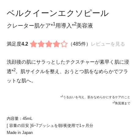
ベルクイーンエクソピール
1
2
クレーター肌ケア*
用導入*
美容液
満足度
4.2
（485件）
レビューを見る
洗顔後の肌にサラっとしたテクスチャーが素早く肌に浸
2
透*
。肌サイクルを整え、おうとつ肌をなめらかでフラ
ットな肌へ。
1
*
うるおいを与え、肌をなめらかにするケアのこと
2
*
角質層まで
内容量：45mL
[ 容量の目安 ]6~7プッシュを朝/夜使用で1ヶ月分
Made in Japan