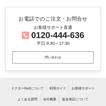
■クレチュールジュレローション
内容量：60mL
お電話でのご注文・お問合せ
5プッシュ2度付けを朝/夜使用で1ヶ月分
お客様サポート直通
湿度が低い季節ですので、乾燥が気になる
0120-444-636
場合は、
平日 9:30～17:30
使用量を増やすなどしっかり保湿頂ければ
と思います。
問い合わせ
使用量を増やして消費が早くなってしまっ
た場合は
お届けの前倒しなどもお受けしておりま
す。
ドクターRe9について
利用ガイド
お客様サポート
よくある質問
会社概要
返金保証について
M
2024/02/03 12:26