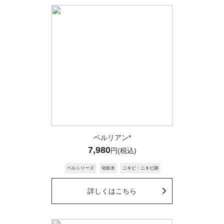
Dr.Re9 カスタマーサポート
2025/04/04 16:45
R.S様
お問合せありがとうございます。
ベルクイーンをご注文頂きありがとうござ
います。
お客様情報を確認させて頂きたく存じま
す。
恐れ入りますが、一度カスタマーサポート
ベルリアン*
7,980
円(税込)
まで
ご連絡頂けますでしょうか？
ベルシリーズ
化粧水
ニキビ・ニキビ跡
詳しくはこちら
M.I
2025/02/16 04:30
初めて定期購入したのですがベルクイーンエクソ