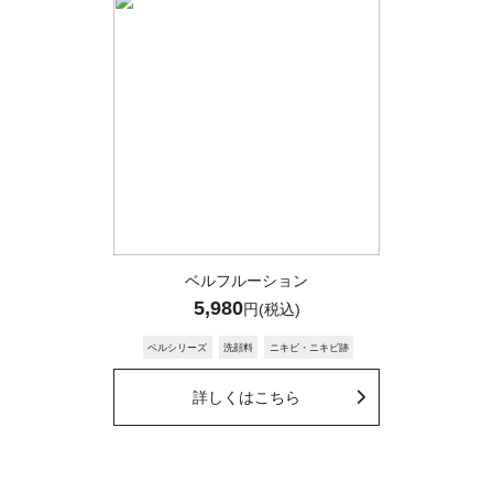
ピール、クレチュールジュレローションの内容量
が届いて見て本当に朝晩の適正量使用で1ヶ月も
つのか疑問と不安になったのですが大丈夫でしょ
うか？
Dr.Re9 カスタマーサポート
2025/02/21 11:05
M.I様
お問合せありがとうございます。
ベルフルーション
5,980
どちらも下記適正量使用で１ヶ月の容量に
円(税込)
なっております。
ベルシリーズ
洗顔料
ニキビ・ニキビ跡
■ベルクイーンエクソピール
詳しくはこちら
内容量：45mL
[ 容量の目安 ]6~7プッシュを朝/夜使用で1ヶ
月分