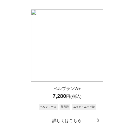
化粧品の使用によってお肌に予期せぬ影響
が出る可能性もございます。
大変恐れ入りますが、
ベルクイーンエクソピールの使用の可否、
他の製品との併用、
そしてニキビ跡の治療法については、
現在ご子息様を診ていらっしゃる医師や皮
膚科医に相談してください。
ベルブランW+
R.S
2025/04/02 17:40
7,280
円(税込)
黒い入れ物のベルクィーンSTEP2を購入しまし
ベルシリーズ
美容液
ニキビ・ニキビ跡
が、届いたのは白い入れ物のベルクィーンSTEP2
詳しくはこちら
でした。
同じ商品ですか？