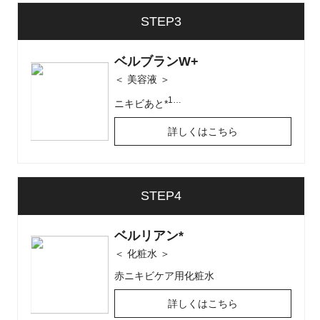
息子がニキビがかなりあり、アクネトレント20ミ
STEP3
リを飲んでます。だいぶ減ってはいますが、時々
できたり、跡があるのを治してあげたいです。マ
ベルブランW+
ルファンです。使用しても大丈夫ですか？風呂上
＜ 美容液 ＞
がりは首がかゆかったりと敏感です。この商品
1…
ニキビあと*
は、他に何か足しても構わないのでしょうか？そ
詳しくはこちら
れとも、これ一本ですか？
Dr.Re9 カスタマーサポート
2025/06/27 16:07
STEP4
H.O様
ご子息様のニキビとニキビ跡、
ベルリアン*
＜ 化粧水 ＞
そしてマルファン症候群と敏感肌について
赤ニキビケア用化粧水
お悩みのこと、お察しいたします。
お肌の状態は専門的なケアが必要な状況と
詳しくはこちら