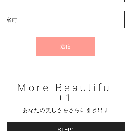
ご質問の製品の使用順について、洗顔後の
おすすめは以下の通りです。
洗顔 → ベルクイーンエクソピール → ベル
名前
ブランW+ → ベピオローション → ベルリア
ン
各製品の役割と使用順の理由
ベルクイーンエクソピール: 導入美容液は洗
顔後の清潔な肌に一番最初に使うことで、
次に使う美容成分の浸透を助けます。
More Beautiful
ベルブランW+: 美容液は、エクソピールの
+1
後に使用することで、肌への浸透が期待で
きます。
あなたの美しさをさらに引き出す
ベルリアン: 赤ニキビをつくる「活性酸素」
にアプローチします。
STEP1