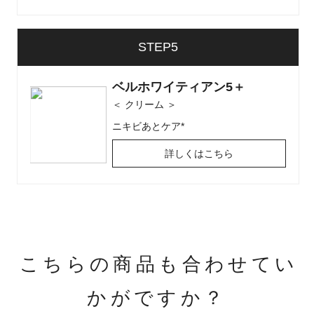
理解しております。
しかしながら、弊社は化粧品会社の為、
STEP5
特定の医薬品（アクネトレント）を服用さ
れている方や、
ベルホワイティアン5＋
マルファン症候群のような特定の疾患をお
＜ クリーム ＞
持ちの方が、
ニキビあとケア*
ベルクイーンエクソピールのような化粧品
詳しくはこちら
を使用しても問題ないか、
あるいは他の製品と併用して良いかといっ
た
医療に関するアドバイスをすることはでき
ません。
こちらの商品も合わせてい
お風呂上がりの首のかゆみなど、敏感肌の
かがですか？
症状もあるとのことですので、