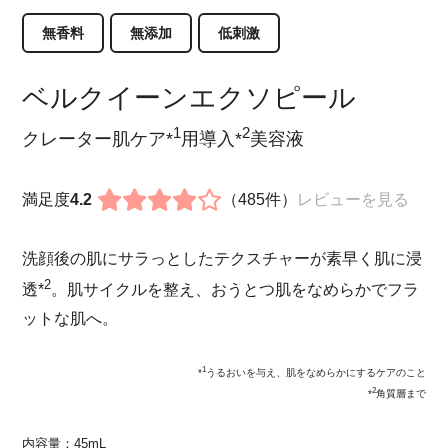
無香料
無添加
低刺激
ベルクイーンエクソピール
1
2
クレーター肌ケア*
用導入*
美容液
満足度
4.2
（485件）
レビューを見る
洗顔後の肌にサラっとしたテクスチャーが素早く肌に浸
2
透*
。肌サイクルを整え、おうとつ肌をなめらかでフラ
ットな肌へ。
1
*
うるおいを与え、肌をなめらかにするケアのこと
2
*
角質層まで
内容量：45mL