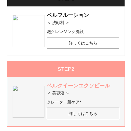
ベピオローション: 皮膚科での医薬品なの
で、必ず医師の指示に従ってください。 一
ベルフルーション
般的には、美容液の後に、乳液やクリーム
＜ 洗顔料 ＞
の前に使用します。
泡クレンジング洗顔
大切なこと
詳しくはこちら
ベピオローションは医師の指示を最優先し
てください。
新しい製品の併用や肌の変化には注意し、
STEP2
異常を感じたらすぐに使用を中止して皮膚
科医に相談してください。
ベルクイーンエクソピール
＜ 美容液 ＞
ニキビとニキビ跡のケアにお役立て頂けま
クレーター肌ケア*
すと幸いです。
詳しくはこちら
H.O
2025/06/16 17:03