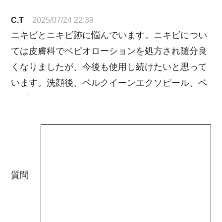
C.T
2025/07/24 22:39
ニキビとニキビ跡に悩んでいます。ニキビについ
ては皮膚科でベピオローションを処方され随分良
くなりましたが、今後も使用し続けたいと思って
います。洗顔後、ベルクイーンエクソピール、ベ
ルブランW+、ベルリアン、ベピオローションは
どんな順に使用したらよいでしょうか？
Dr.Re9 カスタマーサポート
2025/07/25 10:49
C.T様
ニキビとニキビ跡にお悩みで、ベピオロー
ションで改善が見られているとのこと、良
かったですね！