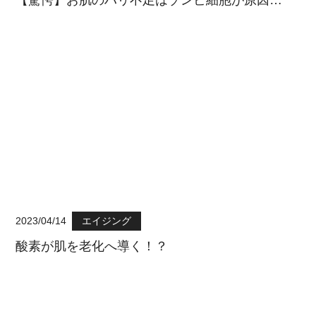
【驚愕】お肌のハリ不足はゾンビ細胞が原因…
2023/04/14
エイジング
酸素が肌を老化へ導く！？