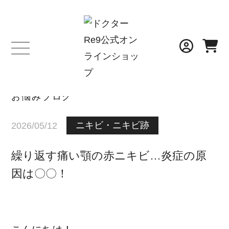
BLOG
お悩みブログ
ニキビ・ニキビ跡
2026/05/12
繰り返す痛い顎の赤ニキビ…炎症の原
因は〇〇！