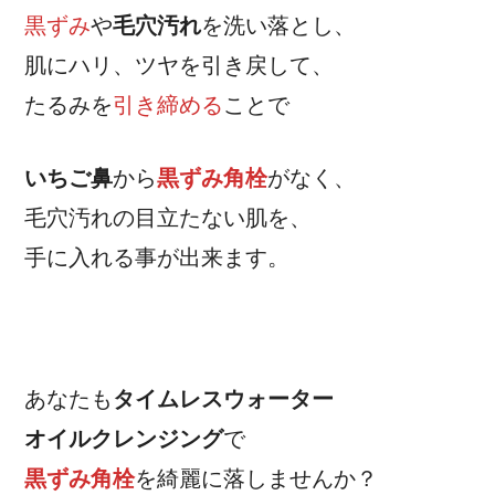
黒ずみ
や
毛穴汚れ
を洗い落とし、
肌にハリ、ツヤを引き戻して、
たるみを
引き締める
ことで
いちご鼻
から
黒ずみ角栓
がなく、
毛穴汚れの目立たない肌を、
手に入れる事が出来ます。
あなたも
タイムレスウォーター
オイルクレンジング
で
黒ずみ角栓
を綺麗に落しませんか？