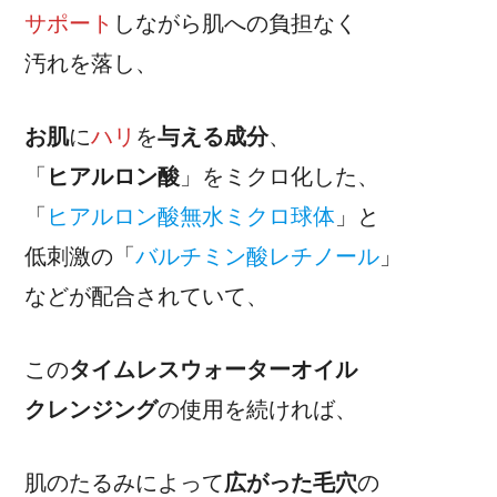
サポート
しながら肌への負担なく
汚れを落し、
お肌
に
ハリ
を
与える成分
、
「
ヒアルロン酸
」をミクロ化した、
「
ヒアルロン酸無水ミクロ球体
」と
低刺激の「
バルチミン酸レチノール
」
などが配合されていて、
この
タイムレスウォーターオイル
クレンジング
の使用を続ければ、
肌のたるみによって
広がった毛穴
の