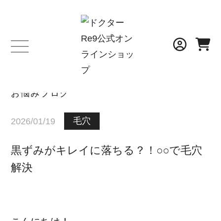
BLOG
お悩みブログ
毛穴
2026/01/19
黒ずみがキレイに落ちる？！○○で毛穴
解決