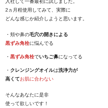
入社して一番最初に試しました。
2ヵ月程使用してみて、実際に
どんな感じか紹介しようと思います。
・頬や鼻の
毛穴の開きによる
黒ずみ角栓
に悩んでる
・
黒ずみ角栓
で
いちご鼻
になってる
・
クレンジングオイル
は
洗浄力が
高くて
お肌に合わない
そんなあなたに是非
使って欲しいです！