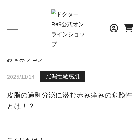
BLOG
お悩みブログ
脂漏性敏感肌
2025/11/14
皮脂の過剰分泌に潜む赤み痒みの危険性
とは！？