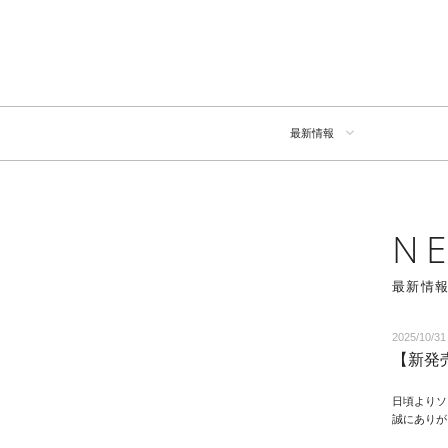
最新情報
N
最新情
2025/10/31
【新発
日頃よりソ
誠にありが