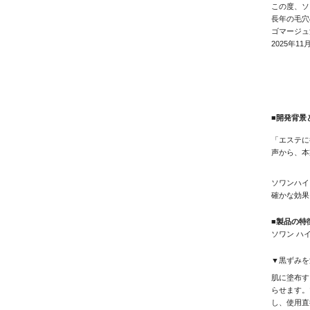
この度、ソ
長年の毛穴
ゴマージュ
2025年
■開発背景
「エステに
声から、本
ソワンハイ
確かな効果
■製品の特
ソワン ハ
▼黒ずみを
肌に塗布す
らせます。
し、使用直