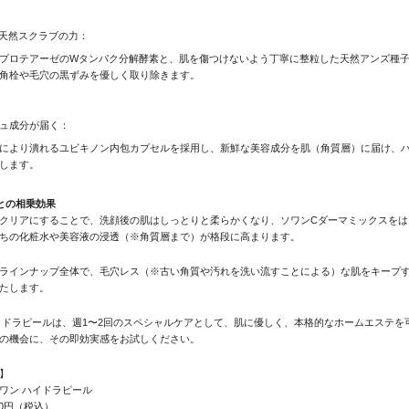
天然スクラブの力：
プロテアーゼのWタンパク分解酵素と、肌を傷つけないよう丁寧に整粒した天然アンズ種
角栓や毛穴の黒ずみを優しく取り除きます。
ュ成分が届く：
により潰れるユビキノン内包カプセルを採用し、新鮮な美容成分を肌（角質層）に届け、
します。
との相乗効果
クリアにすることで、洗顔後の肌はしっとりと柔らかくなり、ソワンCダーマミックスをは
ちの化粧水や美容液の浸透（※角質層まで）が格段に高まります。
ラインナップ全体で、毛穴レス（※古い角質や汚れを洗い流すことによる）な肌をキープ
たします。
イドラピールは、週1〜2回のスペシャルケアとして、肌に優しく、本格的なホームエステを
の機会に、その即効実感をお試しください。
】
ワン ハイドラピール
80円（税込）