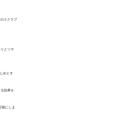
子のスクラブ
ハリとツヤ
じめとす
する効果を
可能にしま