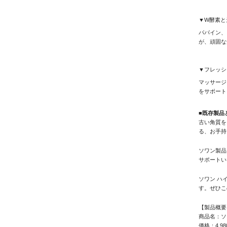
▼W酵素と
パパイン、
が、頑固な
▼フレッシ
マッサージ
をサポート
■既存製品
古い角質を
る、お手持
ソワン製品
サポートい
ソワン ハ
す。ぜひこ
【製品概要
商品名：ソ
価格：4,9