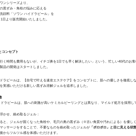
ワンシリーズより、
の黒ずみ・角栓の悩みに応える
洗顔料「ソワン ハイドラピール」を
11月1日より販売開始いたしました。
とコンセプト
行く時間も費用もないが、イチゴ鼻を1日でも早く解決したい」という、忙しい40代のお客
製品の開発はスタートしました。
ドラピールは、【自宅で叶える速攻エステケア】をコンセプトに、肌への優しさを徹底し
を実感いただける新しい黒ずみ溶解ジェルを追求しました。
徴
イドラピールは、肌への刺激が高いケミカルピーリングとは異なり、マイルド処方を採用し
浮かせ、絡め取るジェル：
ると、ジェルが固くなった角栓や、毛穴の奥の黒ずみ（※古い角質や汚れによる）を優し
マッサージをすることで、不要なものを絡め取ったジェルが
「ポロポロ」と目に見える状
後からツルツル感を体感いただけます。