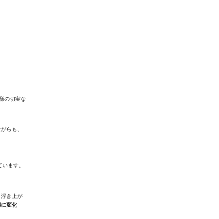
様の切実な
ながらも、
ています。
く浮き上が
態に変化