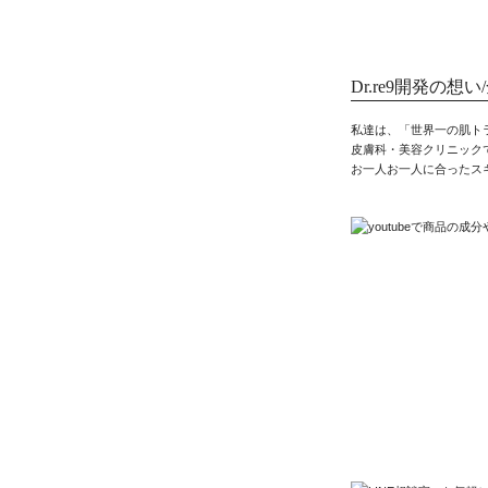
Dr.re9開発の
私達は、「世界一の肌ト
皮膚科・美容クリニック
お一人お一人に合ったス