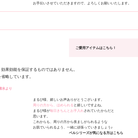
お手伝いさせていただきますので、よろしくお願いいたします。
！
ご愛用アイテムはこちら！
、効果効能を保証するものではありません。
を省略しています。
清水より
まるぴ様、嬉しいお声ありがとうございます。
周りの方から、ほめられる
と嬉しいですよね。
まるぴ様が
毎日きちんとお手入れ
されていたからだと
思います。
これからも、周りの方から羨ましがられるような
お肌でいられるよう、一緒に頑張っていきましょう♪
ベルシリーズが気になる方はこちら