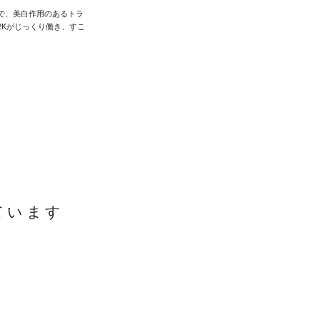
で、美白作用のあるトラ
2Kがじっくり働き、すこ
ています