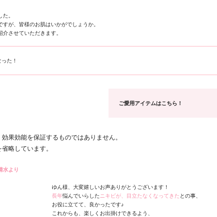
した。
ですが、皆様のお肌はいかがでしょうか。
紹介させていただきます。
なった！
ご愛用アイテムはこちら！
、効果効能を保証するものではありません。
を省略しています。
清水より
ゆん様、大変嬉しいお声ありがとうございます！
長年
悩んでいらした
ニキビが、目立たなくなってきた
との事、
お役に立てて、良かったです♪
これからも、楽しくお出掛けできるよう、