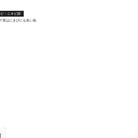
キビ・ニキビ跡
？実はにきびにも良い魚