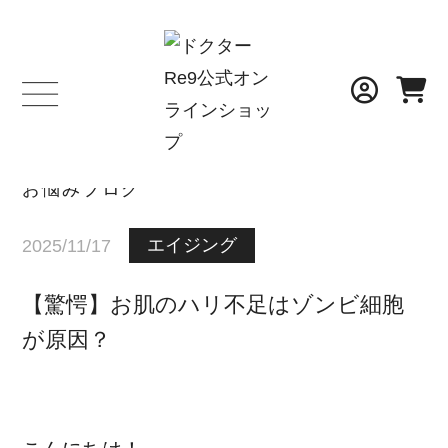
BLOG
お悩みブログ
エイジング
2025/11/17
【驚愕】お肌のハリ不足はゾンビ細胞
が原因？