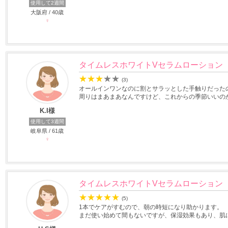
使用して2週間
大阪府 / 40歳
♀
タイムレスホワイトVセラムローション
★
★
★
★
★
(3)
オールインワンなのに割とサラッとした手触りだった
周りはまあまあなんですけど、これからの季節いいの
K.I様
使用して3週間
岐阜県 / 61歳
♀
タイムレスホワイトVセラムローション
★
★
★
★
★
(5)
1本でケアがすむので、朝の時短になり助かります。
まだ使い始めて間もないですが、保湿効果もあり、肌