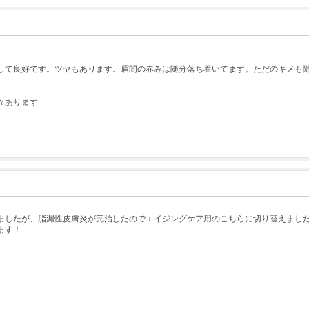
して良好です。ツヤもあります。眉間の赤みは随分落ち着いてます。ただのキメも随
々あります
ましたが、脂漏性皮膚炎が完治したのでエイジングケア用のこちらに切り替えまし
ます！