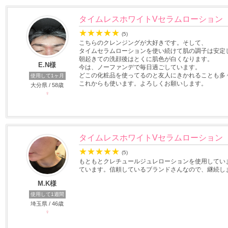
タイムレスホワイトVセラムローション
★
★
★
★
★
(5)
こちらのクレンジングが大好きです。そして、
タイムセラムローションを使い続けて肌の調子は安定
朝起きての洗顔後はとくに肌色が白くなります。
E.N様
今は、ノーファンデで毎日過ごしています。
どこの化粧品を使ってるのと友人にきかれることも多
使用して1ヶ月
これからも使います。よろしくお願いします。
大分県 / 58歳
♀
タイムレスホワイトVセラムローション
★
★
★
★
★
(5)
もともとクレチュールジュレローションを使用してい
ています。信頼しているブランドさんなので、継続し
M.K様
使用して1週間
埼玉県 / 46歳
♀