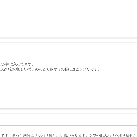
じが気に入ってます。
になり朝の忙しい時、めんどくさがりの私にはピッタリです。
月です。使った感触はサッパリ感とハリ感があります。シワや肌のハリを取り戻せた