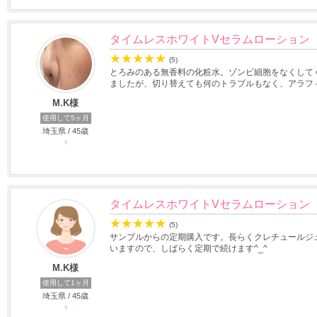
タイムレスホワイトVセラムローション
★
★
★
★
★
(5)
とろみのある無香料の化粧水。ゾンビ細胞をなくして
ましたが、切り替えても何のトラブルもなく、アラフィ
M.K様
使用して5ヶ月
埼玉県 / 45歳
♀
タイムレスホワイトVセラムローション
★
★
★
★
★
(5)
サンプルからの定期購入です。長らくクレチュールジ
いますので、しばらく定期で続けます^_^
M.K様
使用して1ヶ月
埼玉県 / 45歳
♀