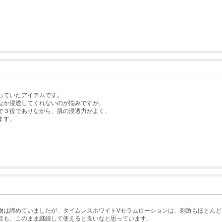
っていたアイテムです。
なか浸透してくれないのが悩みですが、
で３役でありながら、肌の浸透力がよく、
ます。
物は諦めていましたが、タイムレスホワイトVセラムローションは、刺激もほとんど
目も、このまま継続して使えると良いなと思っています。