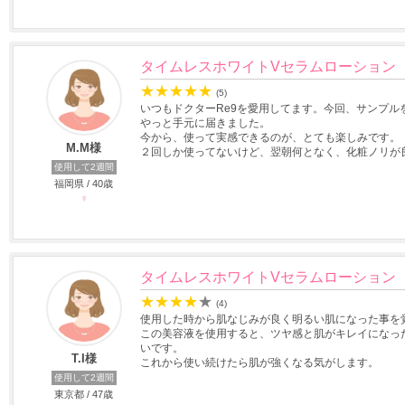
タイムレスホワイトVセラムローション
★
★
★
★
★
(5)
いつもドクターRe9を愛用してます。今回、サンプ
やっと手元に届きました。
今から、使って実感できるのが、とても楽しみです。
M.M様
２回しか使ってないけど、翌朝何となく、化粧ノリが
使用して2週間
福岡県 / 40歳
♀
タイムレスホワイトVセラムローション
★
★
★
★
★
(4)
使用した時から肌なじみが良く明るい肌になった事を
この美容液を使用すると、ツヤ感と肌がキレイになっ
いです。
T.I様
これから使い続けたら肌が強くなる気がします。
使用して2週間
東京都 / 47歳