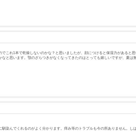
のでこれ1本で乾燥しないのかな？と思いましたが、顔につけると保湿力があると思
かなと思います。顎のざらつきがなくなってきたのはとっても嬉しいですが、夏は
に馴染んでくれるのがよく分かります。痒み等のトラブルも今の所ありません。し