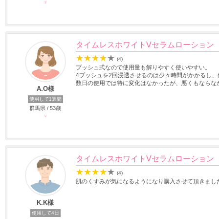
♀
タイムレスホワイトVセラムローション
★
★
★
★
★
(4)
プッシュ式なので使用量も解りやすく使いやすい。
4プッシュを2回浸透させるのは少々時間がかかるし、
数日の使用では特に変化はなかったが、悪くもならな
A.O様
使用して1週間
群馬県 / 53歳
♀
タイムレスホワイトVセラムローション
★
★
★
★
★
(4)
肌のくすみが気になるようになり購入させて頂きまし
K.K様
使用して4日