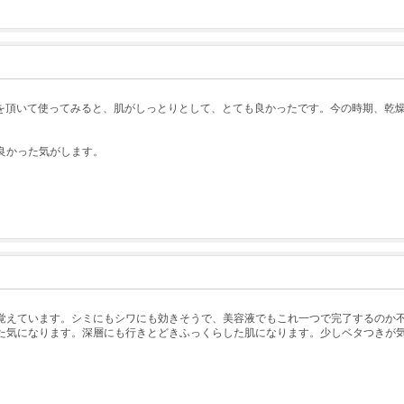
ルを頂いて使ってみると、肌がしっとりとして、とても良かったです。今の時期、乾
良かった気がします。
覚えています。シミにもシワにも効きそうで、美容液でもこれ一つで完了するのか
た気になります。深層にも行きとどきふっくらした肌になります。少しベタつきが