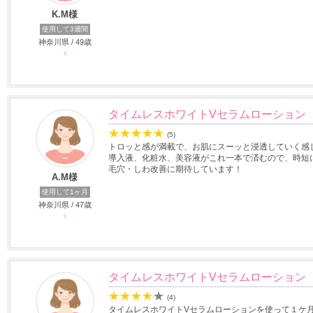
K.M様
使用して3週間
神奈川県 / 49歳
♀
タイムレスホワイトVセラムローション
★
★
★
★
★
(5)
トロッと感が満載で、お肌にスーッと浸透していく感
導入液、化粧水、美容液がこれ一本で済むので、時短
毛穴・しわ改善に期待しています！
A.M様
使用して1ヶ月
神奈川県 / 47歳
♀
タイムレスホワイトVセラムローション
★
★
★
★
★
(4)
タイムレスホワイトVセラムローションを使って１ケ