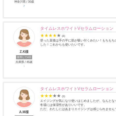
神奈川県 / 30歳
♂
タイムレスホワイトVセラムローション
★
★
★
★
★
(4)
塗った直後は手の平に肌が吸い付くみたい！もちもち
した！これからも使いたいです。
Z.K様
使用して4日
兵庫県 / 45歳
♀
タイムレスホワイトVセラムローション
★
★
★
★
★
(3)
エイジングが気になり使いはじめましたが、なんとな
冬場には保湿性がありいいです。
ただ、わたしにはあまりエイジングは感じられません
A.M様