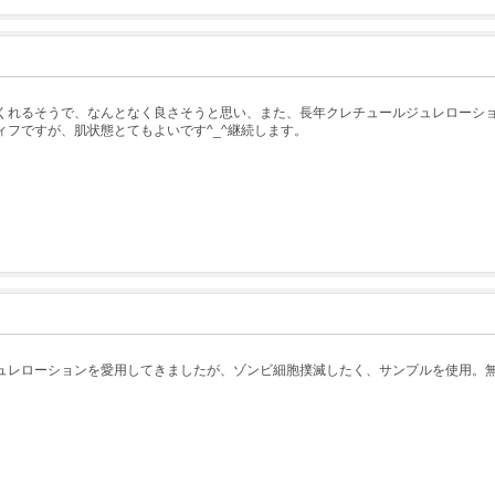
くれるそうで、なんとなく良さそうと思い、また、長年クレチュールジュレローシ
フですが、肌状態とてもよいです^_^継続します。
ュレローションを愛用してきましたが、ゾンビ細胞撲滅したく、サンプルを使用。