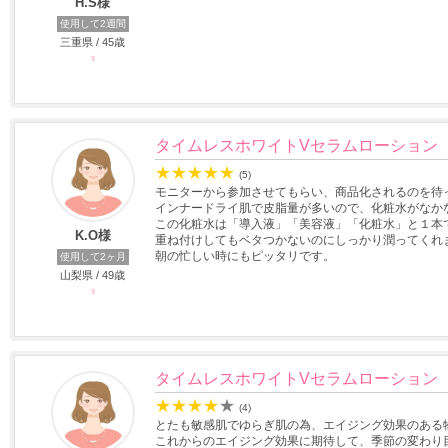
H.S様
使用して2週間
三重県 / 45歳
♀
タイムレスホワイトVセラムローション
★
★
★
★
★
(5)
モニターから参加させてもらい、商品化されるのを待
インナードライ肌で皮脂量が多いので、化粧水がなか
この化粧水は「導入液」「美容液」「化粧水」と１本
K.O様
重ね付けしてもベタつかないのにしっかり潤ってくれ
朝の忙しい時にもピッタリです。
使用して2ヶ月
山梨県 / 49歳
♀
タイムレスホワイトVセラムローション
★
★
★
★
★
(4)
とたも敏感肌でゆらぎ肌の為、エイジング効果のある
これからのエイジング効果に期待して、季節の変わり