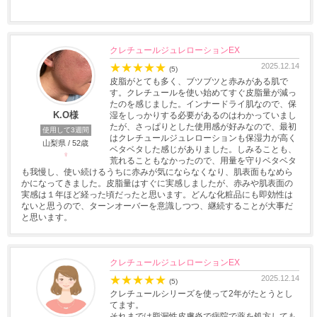
クレチュールジュレローションEX
★
★
★
★
★
2025.12.14
(5)
皮脂がとても多く、ブツブツと赤みがある肌で
す。クレチュールを使い始めてすぐ皮脂量が減っ
たのを感じました。インナードライ肌なので、保
K.O様
湿をしっかりする必要があるのはわかっていまし
たが、さっぱりとした使用感が好みなので、最初
使用して3週間
はクレチュールジュレローションも保湿力が高く
山梨県 / 52歳
ベタベタした感じがありました。しみることも、
♀
荒れることもなかったので、用量を守りベタベタ
も我慢し、使い続けるうちに赤みが気にならなくなり、肌表面もなめら
かになってきました。皮脂量はすぐに実感しましたが、赤みや肌表面の
実感は１年ほど経った頃だったと思います。どんな化粧品にも即効性は
ないと思うので、ターンオーバーを意識しつつ、継続することが大事だ
と思います。
クレチュールジュレローションEX
★
★
★
★
★
2025.12.14
(5)
クレチュールシリーズを使って2年がたとうとし
てます。
それまでは脂漏性皮膚炎で病院で薬を処方しても