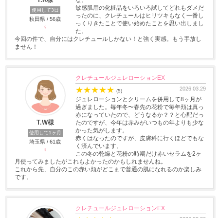
な。
敏感肌用の化粧品をいろいろ試してどれもダメだ
使用して3日
ったのに、クレチュールはヒリツキもなく一番し
秋田県 / 56歳
っくりきたことで使い始めたことを思い出しまし
♀
た。
今回の件で、自分にはクレチュールしかない！と強く実感。もう手放し
ません！
クレチュールジュレローションEX
★
★
★
★
★
2026.03.29
(5)
ジュレローションとクリームを併用して8ヶ月が
過ぎました。毎年冬〜春先の花粉で毎年頬は真っ
赤になっていたので、どうなるか？？と心配だっ
T.W様
たのですが、今年は赤みがいつもの年よりも少な
かった気がします。
使用して1ヶ月
赤くはなったのですが、皮膚科に行くほどでもな
埼玉県 / 61歳
く済んでいます。
♀
この冬の乾燥と花粉の時期だけ赤いセラムを2ヶ
月使ってみましたがこれもよかったのかもしれませんね。
これから先、自分のこの赤い頬がどこまで普通の肌になれるのか楽しみ
です。
クレチュールジュレローションEX