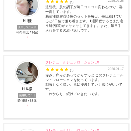
★
★
★
★
★
2026.02.26
(5)
退院後、肌の調子が毎日コロコロ変わるので一喜
一憂しています。
脂漏性皮膚湿疹用のセットを毎日、毎日続けてい
H.I様
ると3日位で落ち着きます。1週間程するとまた違
う所(額等)がカサカサしてきます。また、毎日手
使用して1ヶ月
入れをするの繰り返しです。
神奈川県 / 76歳
♀
クレチュールジュレローションEX
★
★
★
★
★
2026.01.17
(5)
赤み、痒みがあってからずっと このクレチュール
ジュレローションを使っています。
刺激もなく潤い、肌に浸透していく感じがいいで
H.K様
す。
これからも、続けていきたいです。
使用して3日
静岡県 / 68歳
♀
クレチュールジュレローションEX