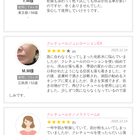
Y.M様
乾燥も加わって色々試しても痒みが出る事が多い
のですが、全くありませんでした。
使用して4ヶ月
安心して使用していけそうです。
東京都 / 58歳
♀
クレチュールジュレローションEX
★
★
★
★
★
2025.12.14
(4)
急に合わなくなってしまった化粧水に悩んでいま
したが、クレチュールのローションを使い始めて
から、痒みが落ち着き、季節の変わり目にポロポ
M.M様
ロ剥がれたようになる症状も落ち着きました。そ
の後、皮膚科で酒さと診断され、病院の勧めるス
使用して5ヶ月
キンケアに変えましたが、良さを実感できず、吹
広島県 / 52歳
き出物がでて、再びクレチュールを使用しはじめ
♀
ました。少しずつ気にならなくなっているので楽
しみです。
クレチュールナノメラクリームα
★
★
★
★
★
2025.12.14
(5)
一年中肌が乾燥していて、顔が粉をふいてしまっ
ていましたが、クレチュールを使ったらだいぶ落