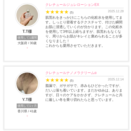
クレチュールジュレローションEX
★
★
★
★
★
2025.12.28
(5)
肌荒れをきっかけにこちらの化粧水を使用してま
す。しっとり密着するテクスチャで、付けた瞬間
お肌に浸透していくのが分かります。この化粧水
T.T様
を使用して3年以上経ちますが、肌荒れもなくな
り、周りからお肌がキレイと褒められることが多
使用して1週間
くなりました！
大阪府 / 30歳
これからも愛用させていただきます。
♀
クレチュールナノメラクリームα
★
★
★
★
★
2025.12.14
(5)
脂漏で、ガサガサで、赤みもひどかったですが、
だいぶ落ち着いています。まだかゆみは、ありま
すが、日々のケアをかかさず、クレチュールと共
Y.T様
に厳しい冬を乗り切れたらと思っています。
使用して1ヶ月
香川県 / 41歳
♀