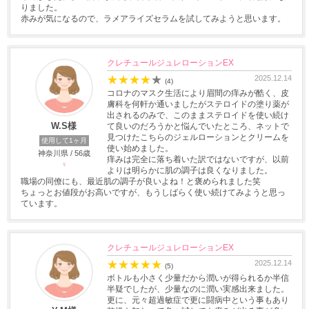
りました。
赤みが気になるので、ラメアライズセラムを試してみようと思います。
クレチュールジュレローションEX
★
★
★
★
★
2025.12.14
(4)
コロナのマスク生活により眉間の痒みが酷く、皮
膚科を何軒か通いましたがステロイドの塗り薬が
出されるのみで、このままステロイドを使い続け
W.S様
て良いのだろうかと悩んでいたところ、ネットで
見つけたこちらのジェルローションとクリームを
使用して1ヶ月
使い始めました。
神奈川県 / 56歳
痒みは完全に落ち着いた訳ではないですが、以前
♀
よりは明らかに肌の調子は良くなりました。
職場の同僚にも、最近肌の調子が良いよね！と褒められました笑
ちょっとお値段がお高いですが、もうしばらく使い続けてみようと思っ
ています。
クレチュールジュレローションEX
★
★
★
★
★
2025.12.14
(5)
ボトルも小さく少量だから潤いが得られるか半信
半疑でしたが、少量なのに潤い実感出来ました。
更に、元々超過敏症で更に闘病中という事もあり