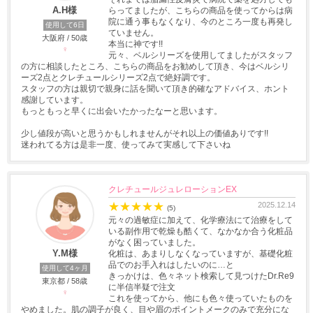
A.H様
らってましたが、こちらの商品を使ってからは病
院に通う事もなくなり、今のところ一度も再発し
使用して6日
ていません。
大阪府 / 50歳
本当に神です!!
♀
元々、ベルシリーズを使用してましたがスタッフ
の方に相談したところ、こちらの商品をお勧めして頂き、今はベルシリ
ーズ2点とクレチュールシリーズ2点で絶好調です。
スタッフの方は親切で親身に話を聞いて頂き的確なアドバイス、ホント
感謝しています。
もっともっと早くに出会いたかったなーと思います。
少し値段が高いと思うかもしれませんがそれ以上の価値ありです!!
迷われてる方は是非一度、使ってみて実感して下さいね
クレチュールジュレローションEX
★
★
★
★
★
2025.12.14
(5)
元々の過敏症に加えて、化学療法にて治療をして
いる副作用で乾燥も酷くて、なかなか合う化粧品
がなく困っていました。
Y.M様
化粧は、あまりしなくなっていますが、基礎化粧
品でのお手入れはしたいのに…と
使用して4ヶ月
きっかけは、色々ネット検索して見つけたDr.Re9
東京都 / 58歳
に半信半疑で注文
♀
これを使ってから、他にも色々使っていたものを
やめました。肌の調子が良く、目や眉のポイントメークのみで充分にな