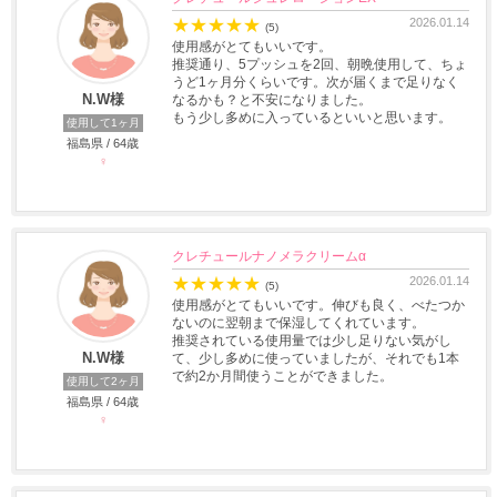
★
★
★
★
★
2026.01.14
(5)
使用感がとてもいいです。
推奨通り、5プッシュを2回、朝晩使用して、ちょ
うど1ヶ月分くらいです。次が届くまで足りなく
N.W様
なるかも？と不安になりました。
もう少し多めに入っているといいと思います。
使用して1ヶ月
福島県 / 64歳
♀
クレチュールナノメラクリームα
★
★
★
★
★
2026.01.14
(5)
使用感がとてもいいです。伸びも良く、べたつか
ないのに翌朝まで保湿してくれています。
推奨されている使用量では少し足りない気がし
N.W様
て、少し多めに使っていましたが、それでも1本
で約2か月間使うことができました。
使用して2ヶ月
福島県 / 64歳
♀