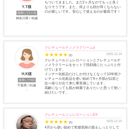
ちついてきました。まだ2ヶ月なのでもっと良く
Y.T様
なりそうです。また、何よりも顔が痒くならない
のが嬉しいです。安心して使えるのが最高です！
使用して1ヶ月
神奈川県 / 46歳
♀
クレチュールナノメラクリームα
★
★
★
★
★
2025.12.14
(5)
クレチュールジュレローションとクレチュールナ
ノメラクリームをセットで洗顔後にたっぷりと付
けています。
H.K様
インナー化粧品だけしか付けなくなって10年程ク
レチュール化粧品を使い始めて9ヶ月肌が以前と
使用して5日
比べ張りが出て来た事実感しています。
千葉県 / 81歳
高齢になっても肌が綺麗でありたいと思って使い
♀
続けたいです。
クレチュールジュレローションEX
★
★
★
★
★
2025.12.14
(5)
4月から使い始めて乾燥気味の肌もしっとりして