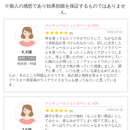
※個人の感想であり効果効能を保証するものではありませ
ん。
クレチュールジュレローションEX
★
★
★
★
★
2026.07.01
(5)
何を使ってもヒリツキがでたりして、なかなか合
う化粧品が見つけられなかった。試しに注文した
クレチュールジュレローションとナノメラクリー
K.K様
ムを使ったら、まったくしみなくてびっくりしま
した。何より驚いたのが、いつもガサガサしてい
使用して6日
た瞼の上が潤ったこと！アイシャドウのノリがい
秋田県 / 49歳
いし、夕方まで色が残っていて感激しました。調
♀
子に乗って、いつも使っている薬を止めてみまし
たが、今のところ問題なさそうです。私の肌と相性が良さそうなので、
ブースター美容液のラメアライズセラムも使ってみたいと思っていま
す。
クレチュールジュレローションEX
★
★
★
★
★
2026.05.18
(5)
調子が良かったので他社（もっと安い商品）にし
てみたら、赤らみがでてしまい慌てて戻しまし
た。やっぱりクレチュールじゃなきゃダメなんだ
T.K様