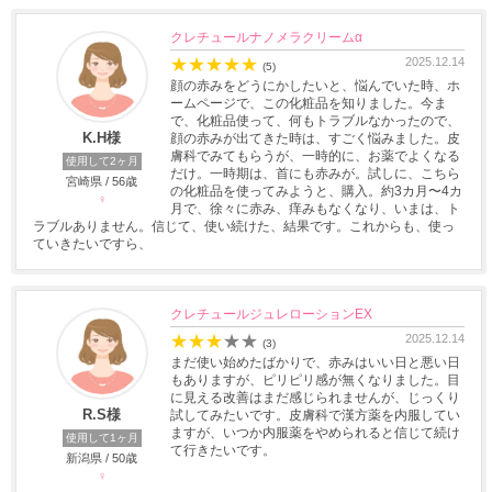
クレチュールナノメラクリームα
★
★
★
★
★
2025.12.14
(5)
顔の赤みをどうにかしたいと、悩んでいた時、ホ
ームページで、この化粧品を知りました。今ま
で、化粧品使って、何もトラブルなかったので、
K.H様
顔の赤みが出てきた時は、すごく悩みました。皮
膚科でみてもらうが、一時的に、お薬でよくなる
使用して2ヶ月
だけ。一時期は、首にも赤みが。試しに、こちら
宮崎県 / 56歳
の化粧品を使ってみようと、購入。約3カ月〜4カ
♀
月で、徐々に赤み、痒みもなくなり、いまは、ト
ラブルありません。信じて、使い続けた、結果です。これからも、使っ
ていきたいですら、
クレチュールジュレローションEX
★
★
★
★
★
2025.12.14
(3)
まだ使い始めたばかりで、赤みはいい日と悪い日
もありますが、ピリピリ感が無くなりました。目
に見える改善はまだ感じられませんが、じっくり
R.S様
試してみたいです。皮膚科で漢方薬を内服してい
ますが、いつか内服薬をやめられると信じて続け
使用して1ヶ月
て行きたいです。
新潟県 / 50歳
♀