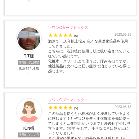
♀
ソワンCダーマミックス
★
★
★
★
★
2023.05.25
(5)
酒さで、10年以上悩み 色々な基礎化粧品を使用
してきました。
こちらは、洗顔後に使用し肌に吸い込まれていく
T.T様
様でいい感じです。
化粧水→クリームまで使うと、痒みも出ますが、
使用して1週間
他社製品に比べると軽い症状で治まっている様に
東京都 / 51歳
感じます。
♀
ソワンCダーマミックス
★
★
★
★
★
2023.05.18
(5)
この商品を使うと化粧水がよく浸透しているよう
に感じます！ﾀﾞｰﾏﾐｯｸｽを使わず化粧水を先に使っ
てしまうと…化粧水がいつまでも浸透せず少し泡
K.N様
立ちます…(苦笑)そして、小さな吹き出物が出に
くくなりました！
使用して1ヶ月
まだ毛穴や黒ずみでは効果をあまり感じません