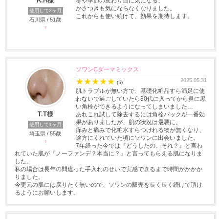
R.H様
冬や季節の変わり目に気になる、
かさつきも気にならなくなりました。
使用して2ヶ月
これからも使い続けて、効果を期待します。
石川県 / 51歳
♀
ソワンCダーマミックス
★
★
★
★
★
2025.05.31
(5)
肌トラブルが無い方で、基礎化粧品すら満足に使
わないで過ごしていたら30代に入ってから鼻に黒
い角栓ができるようになってしまいました…
T.T様
あれこれ試して除去するには角栓パックが一番効
果がありましたが、肌の状況は最悪に。
使用して1ヶ月
痒みと痛みで化粧水すらつけれる物が無くなり、
埼玉県 / 55歳
途方にくれていた頃にソワンに出会いました。
♀
7年経った今では『どうしたの、それ？』と言わ
れていた肌が『ノーファンデ？本当に？』と言ってもらえる肌になりま
した。
私の場合は長年の間違った手入れのせいで実感できるまで時間がかかか
りました。
今更元の肌には戻りたく無いので、ソワンの販売を長く長く続けて頂け
るようにお願いします。