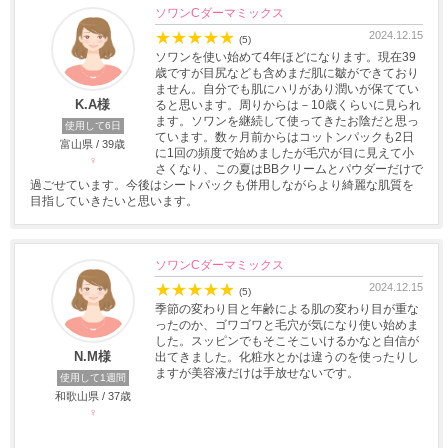
ソワンCダーマミックス
★
★
★
★
★
2024.12.15
(5)
ソワンを使い始めて4年ほどになります。現在39
歳ですが目尻なども含めまだ肌に皺ができており
ません。自分でも肌にハリがあり潤いが保ててい
K.A様
ると思います。周りからは－10歳くらいに見られ
ます。ソワンを継続して使ってきたお陰だと思っ
使用して6日
ています。数ヶ月前からはコットンパックも2日
富山県 / 39歳
に1回の頻度で始めましたが毛穴が目に見えて小
♀
さくなり、この夏はBBクリームとパウダーだけで
過ごせています。今後はシートパックも併用しながらより綺麗な肌質を
目指していきたいと思います。
ソワンCダーマミックス
★
★
★
★
★
2024.12.15
(5)
季節の変わり目と年齢による肌の変わり目が重な
ったのか、ゴワゴワと毛穴が気になり使い始めま
した。スッピンでもそこそこいけるかなと自信が
N.M様
出てきました。化粧水とかは違うのを使ったりし
ますが美容液だけは手放せないです。
使用して1週間
和歌山県 / 37歳
♀