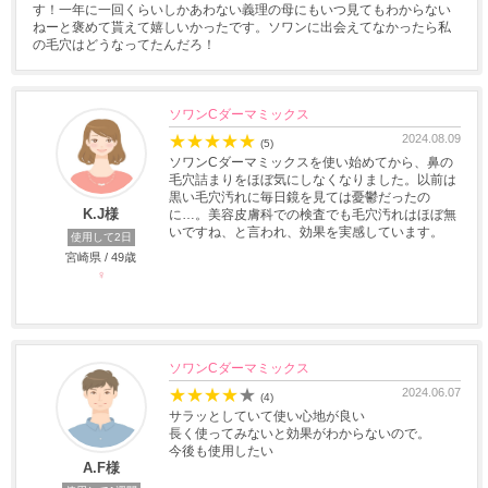
す！一年に一回くらいしかあわない義理の母にもいつ見てもわからない
ねーと褒めて貰えて嬉しいかったです。ソワンに出会えてなかったら私
の毛穴はどうなってたんだろ！
ソワンCダーマミックス
★
★
★
★
★
2024.08.09
(5)
ソワンCダーマミックスを使い始めてから、鼻の
毛穴詰まりをほぼ気にしなくなりました。以前は
黒い毛穴汚れに毎日鏡を見ては憂鬱だったの
K.J様
に…。美容皮膚科での検査でも毛穴汚れはほぼ無
いですね、と言われ、効果を実感しています。
使用して2日
宮崎県 / 49歳
♀
ソワンCダーマミックス
★
★
★
★
★
2024.06.07
(4)
サラッとしていて使い心地が良い
長く使ってみないと効果がわからないので。
今後も使用したい
A.F様