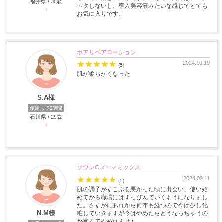
福井県 / 35歳
ベタしないし、導入美容液みたいな感じでとても
♀
お気に入りです。
ポアリペアローション
★
★
★
★
★
2024.10.19
(5)
肌が柔らかくなった
S.A様
使用して2週間
石川県 / 29歳
♀
ソワンCダーマミックス
★
★
★
★
★
2024.09.11
(5)
肌の調子がすこぶる悪かった頃に出会い、使い始
めてから職場にはすっぴんでいくようになりまし
た。さすがにあれから何年も経つので今は少し化
N.M様
粧していきますが今はやめたらどうなっちゃうの
か怖くてやめれません。