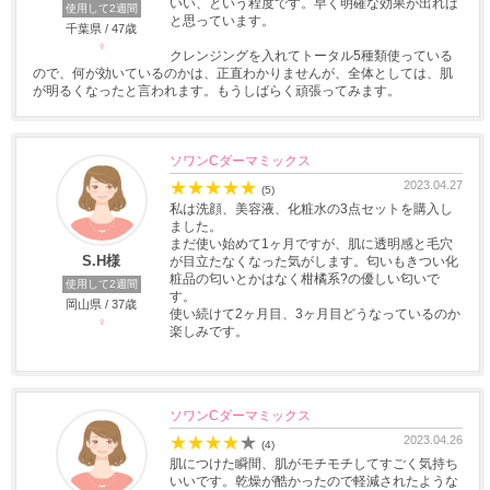
いい、という程度です。早く明確な効果が出れば
使用して2週間
と思っています。
千葉県 / 47歳
♀
クレンジングを入れてトータル5種類使っている
ので、何が効いているのかは、正直わかりませんが、全体としては、肌
が明るくなったと言われます。もうしばらく頑張ってみます。
ソワンCダーマミックス
★
★
★
★
★
2023.04.27
(5)
私は洗顔、美容液、化粧水の3点セットを購入し
ました。
まだ使い始めて1ヶ月ですが、肌に透明感と毛穴
S.H様
が目立たなくなった気がします。匂いもきつい化
粧品の匂いとかはなく柑橘系?の優しい匂いで
使用して2週間
す。
岡山県 / 37歳
使い続けて2ヶ月目、3ヶ月目どうなっているのか
♀
楽しみです。
ソワンCダーマミックス
★
★
★
★
★
2023.04.26
(4)
肌につけた瞬間、肌がモチモチしてすごく気持ち
いいです。乾燥が酷かったので軽減されたような