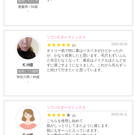
使用して1ヶ月
愛媛県 / 56歳
♀
ソワンCダーマミックス
★
★
★
★
★
2025.06.05
(5)
オイリー肌で特に夏はベタベタがひどかったの
が、かなり改善したと思います。毛穴もずいぶん
と目立たなくなって、最近はメイクもほとんどせ
K.H様
ずに過ごすようになりました。これから先もずっ
と続けて行きたいと思っています。
使用して1週間
神奈川県 / 48歳
♀
ソワンCダーマミックス
★
★
★
★
★
2025.05.31
(4)
こちらを使用し始めて
肌がしっとりしてきたように感じます。
肌にもすーっと入っていきます。