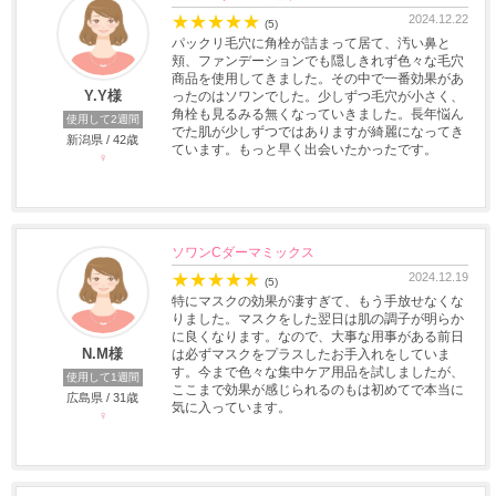
★
★
★
★
★
2024.12.22
(5)
パックリ毛穴に角栓が詰まって居て、汚い鼻と
頬、ファンデーションでも隠しきれず色々な毛穴
商品を使用してきました。その中で一番効果があ
Y.Y様
ったのはソワンでした。少しずつ毛穴が小さく、
角栓も見るみる無くなっていきました。長年悩ん
使用して2週間
でた肌が少しずつではありますが綺麗になってき
新潟県 / 42歳
ています。もっと早く出会いたかったです。
♀
ソワンCダーマミックス
★
★
★
★
★
2024.12.19
(5)
特にマスクの効果が凄すぎて、もう手放せなくな
りました。マスクをした翌日は肌の調子が明らか
に良くなります。なので、大事な用事がある前日
N.M様
は必ずマスクをプラスしたお手入れをしていま
す。今まで色々な集中ケア用品を試しましたが、
使用して1週間
ここまで効果が感じられるのもは初めてで本当に
広島県 / 31歳
気に入っています。
♀