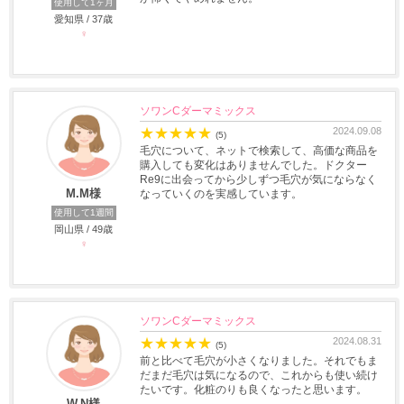
使用して1ヶ月
愛知県 / 37歳
♀
ソワンCダーマミックス
★
★
★
★
★
2024.09.08
(5)
毛穴について、ネットで検索して、高価な商品を
購入しても変化はありませんでした。ドクター
Re9に出会ってから少しずつ毛穴が気にならなく
M.M様
なっていくのを実感しています。
使用して1週間
岡山県 / 49歳
♀
ソワンCダーマミックス
★
★
★
★
★
2024.08.31
(5)
前と比べて毛穴が小さくなりました。それでもま
だまだ毛穴は気になるので、これからも使い続け
たいです。化粧のりも良くなったと思います。
W.N様