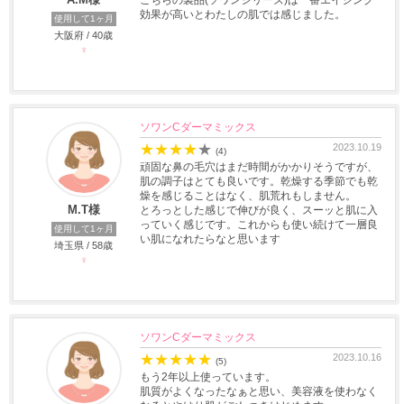
こちらの製品(ソワンシリーズ)は一番エイジング
効果が高いとわたしの肌では感じました。
使用して1ヶ月
大阪府 / 40歳
♀
ソワンCダーマミックス
★
★
★
★
★
2023.10.19
(4)
頑固な鼻の毛穴はまだ時間がかかりそうですが、
肌の調子はとても良いです。乾燥する季節でも乾
燥を感じることはなく、肌荒れもしません。
M.T様
とろっとした感じで伸びが良く、スーッと肌に入
っていく感じです。これからも使い続けて一層良
使用して1ヶ月
い肌になれたらなと思います
埼玉県 / 58歳
♀
ソワンCダーマミックス
★
★
★
★
★
2023.10.16
(5)
もう2年以上使っています。
肌質がよくなったなぁと思い、美容液を使わなく