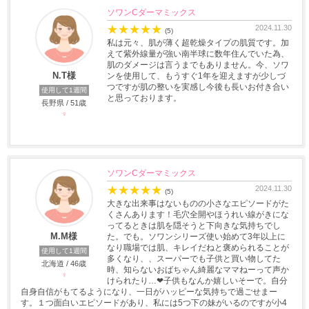
ソワンCダーマミックス
★
★
★
★
★
2024.11.30
(5)
私は元々、肌が薄く超乾燥タイプの肌質です。加
えて紫外線量が強い南半球に数年住んでいた為、
肌のダメージは言うまでもありません。今、ソワ
N.T様
ンを使用して、もうすぐ1年を迎えますが少しづ
つですが肌の整いを実感し今後も長いお付き合い
使用して1週間
と思っております。
長野県 / 51歳
♀
ソワンCダーマミックス
★
★
★
★
★
2024.11.30
(5)
大きな出来事はないものの小さなエピソードがた
くさんあります！毛穴全開やほうれい線がきにな
ってるときは肌を隠そうと下向きな気持ちでし
M.M様
た。でも。ソワンシリーズ使い始めて3年以上に
なり職場では肌、キレイだねと褒められることが
使用して1週間
多くなり、、スーパーでも子供と買い物してた
北海道 / 46歳
時、知らないおばちゃん綺麗なママねーって声か
♀
けられたり…❤子供もなんか嬉しいそーで。自分
自身自信がもてるようになり、一日がハッピーな気持ちで過ごせまー
す。１つ面白いエピソードがあり、私には5つ下の妹がいるのですが小4