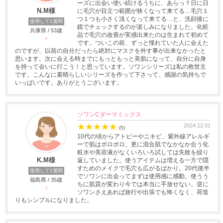
ーズに出会い使い続けるうちに、あらっ？日に日
N.M様
に毛穴が目立つ範囲が狭くなって来てる…毛穴１
つ１つも小さく浅くなって来てる…と、洗顔後に
使用して1週間
鏡でチェックするのが楽しみになりました。化粧
兵庫県 / 53歳
品で毛穴の改善が実感出来たのは生まれて初めて
♀
です。ついこの前、ずっと憧れていた人に会えた
のですが、以前の自分だったら絶対にマスクを外す事が出来なかったと
思います。次に会える時までにもっともっと美肌になって、自分に自身
を持って会いに行こう！と思っています。ソワンシリーズは私の救世主
です。こんなに素晴らしいシリーズを作って下さって、感謝の気持ちで
いっぱいです。ありがとうございます。
ソワンCダーマミックス
★
★
★
★
★
2024.12.01
(5)
10代の頃からアトピーやニキビ、紫外線アレルギ
ーで肌はボロボロ。更に混合肌でなかなか合う化
粧水や美容液がなくいろいろ試しては失敗を繰り
K.M様
返していました。使うアイテムは増える一方で隠
すためのメイクで毛穴も広がるばかり。20代後半
使用して1週間
でソワンに出会ってまずは使用感に感動。使うう
福島県 / 35歳
ちに肌質が変わり今では本当に手放せない。逆に
♀
ソワンさえあれば旅行や出張でも怖くなく、荷造
りもシンプルになりました。