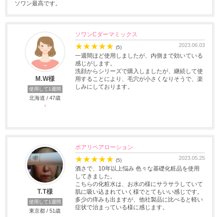
ソワン最高です。
ソワンCダーマミックス
★
★
★
★
★
2023.06.03
(5)
一週間ほど使用しましたが、内側まで効いている
感じがします。
洗顔からシリーズで購入しましたが、継続して使
M.W様
用することにより、毛穴が小さくなりそうで、楽
しみにしております。
使用して1週間
北海道 / 47歳
♀
ポアリペアローション
★
★
★
★
★
2023.05.25
(5)
酒さで、10年以上悩み 色々な基礎化粧品を使用
してきました。
こちらの化粧水は、お水の様にサラサラしていて
T.T様
肌に吸い込まれていく様でとてもいい感じです。
多少の痒みも出ますが、他社製品に比べると軽い
使用して1週間
症状で治まっている様に感じます。
東京都 / 51歳