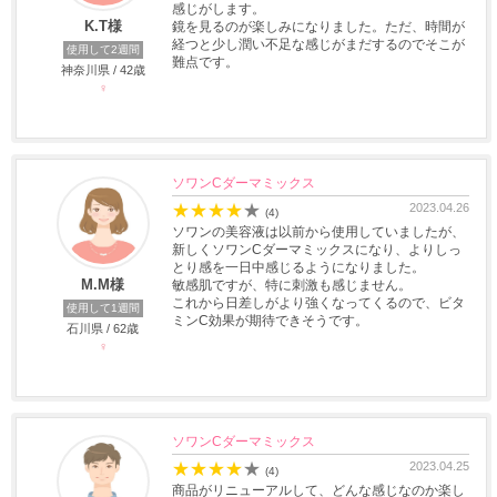
感じがします。
K.T様
鏡を見るのが楽しみになりました。ただ、時間が
経つと少し潤い不足な感じがまだするのでそこが
使用して2週間
難点です。
神奈川県 / 42歳
♀
ソワンCダーマミックス
★
★
★
★
★
2023.04.26
(4)
ソワンの美容液は以前から使用していましたが、
新しくソワンCダーマミックスになり、よりしっ
とり感を一日中感じるようになりました。
M.M様
敏感肌ですが、特に刺激も感じません。
これから日差しがより強くなってくるので、ビタ
使用して1週間
ミンC効果が期待できそうです。
石川県 / 62歳
♀
ソワンCダーマミックス
★
★
★
★
★
2023.04.25
(4)
商品がリニューアルして、どんな感じなのか楽し