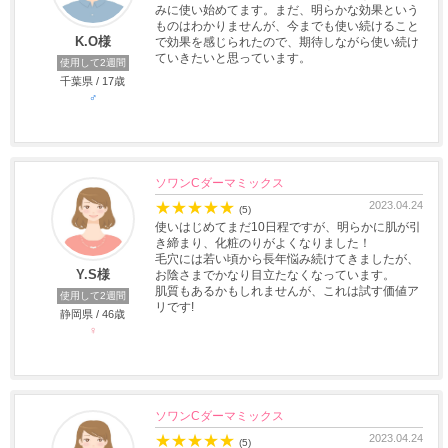
みに使い始めてます。まだ、明らかな効果という
ものはわかりませんが、今までも使い続けること
K.O様
で効果を感じられたので、期待しながら使い続け
ていきたいと思っています。
使用して2週間
千葉県 / 17歳
♂
ソワンCダーマミックス
★
★
★
★
★
2023.04.24
(5)
使いはじめてまだ10日程ですが、明らかに肌が引
き締まり、化粧のりがよくなりました！
毛穴には若い頃から長年悩み続けてきましたが、
Y.S様
お陰さまでかなり目立たなくなっています。
肌質もあるかもしれませんが、これは試す価値ア
使用して2週間
リです!
静岡県 / 46歳
♀
ソワンCダーマミックス
★
★
★
★
★
2023.04.24
(5)