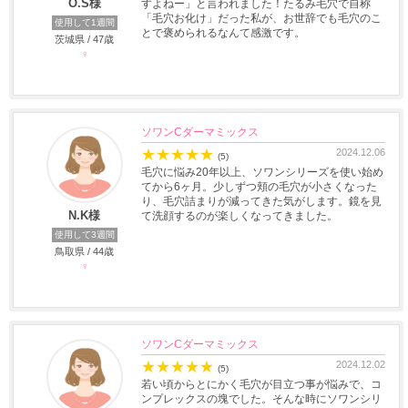
O.S様
すよねー」と言われました！たるみ毛穴で自称
「毛穴お化け」だった私が、お世辞でも毛穴のこ
使用して1週間
とで褒められるなんて感激です。
茨城県 / 47歳
♀
ソワンCダーマミックス
★
★
★
★
★
2024.12.06
(5)
毛穴に悩み20年以上、ソワンシリーズを使い始め
てから6ヶ月。少しずつ頬の毛穴が小さくなった
り、毛穴詰まりが減ってきた気がします。鏡を見
N.K様
て洗顔するのが楽しくなってきました。
使用して3週間
鳥取県 / 44歳
♀
ソワンCダーマミックス
★
★
★
★
★
2024.12.02
(5)
若い頃からとにかく毛穴が目立つ事が悩みで、コ
ンプレックスの塊でした。そんな時にソワンシリ