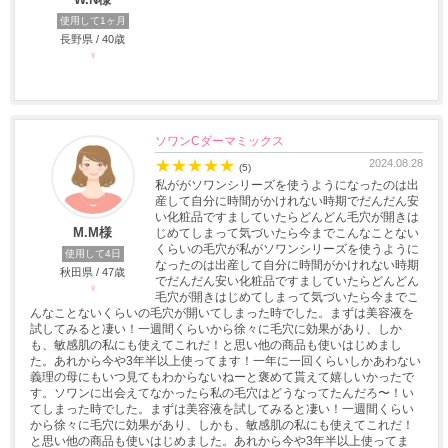
使用して1ヶ月
長野県 / 40歳
♀
ソワンCダーマミックス
★
★
★
★
★
2024.08.28
(5)
私ががソワンシリーズを使うようになったのは出
産して自分に時間がかけれない時期でだんだん安
い化粧品ですましていたらどんどん毛穴が開きは
M.M様
じめてしまって気づいたら今までこんなことない
くらいの毛穴が私がソワンシリーズを使うように
使用して4日
なったのは出産して自分に時間がかけれない時期
秋田県 / 47歳
でだんだん安い化粧品ですましていたらどんどん
♀
毛穴が開きはじめてしまって気づいたら今までこ
んなことないくらいの毛穴が開いてしまった時でした。まずは美容液を
試してみると凄い！一週間くらいから徐々に毛穴に効果があり、しか
も、敏感肌の私にも使えてこれだ！と思い他の商品も使いはじめまし
た。あれから今や3年半以上使ってます！一年に一回くらいしかあわない
義理の母にもいつ見てもわからないねーと褒めて貰えて嬉しいかったで
す。ソワンに出会えてなかったら私の毛穴はどうなってたんだろ〜！い
てしまった時でした。まずは美容液を試してみると凄い！一週間くらい
から徐々に毛穴に効果があり、しかも、敏感肌の私にも使えてこれだ！
と思い他の商品も使いはじめました。あれから今や3年半以上使ってま