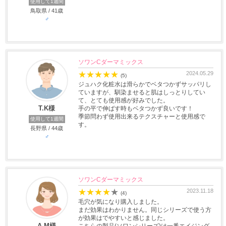
使用して1週間
鳥取県 / 41歳
♂
ソワンCダーマミックス
★
★
★
★
★
2024.05.29
(5)
ジュハク化粧水は滑らかでベタつかずサッパリし
ていますが、馴染ませると肌はしっとりしてい
て、とても使用感が好みでした。
T.K様
手の平で伸ばす時もベタつかず良いです！
季節問わず使用出来るテクスチャーと使用感で
使用して1週間
す。
長野県 / 44歳
♂
ソワンCダーマミックス
★
★
★
★
★
2023.11.18
(4)
毛穴が気になり購入しました。
まだ効果はわかりません。同じシリーズで使う方
が効果はでやすいと感じました。
A.M様