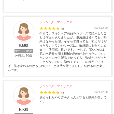
♀
ソワンCダーマミックス
★
★
★
★
★
2024.12.09
(5)
今まで、スキンケア商品をシリーズで購入したこ
とは何度もありましたが、使用感は良くても、効
果はなかった理。イイって思っても、初めだけだ
H.M様
ったり。ソワンシリーズは、敏感肌にも全く大丈
夫で、使用感も良いです。 そして、驚いたのは、
使用して4週間
肌の水分量を測る機械の数値が上がったのです。
沖縄県 / 50歳
どのスキンケア製品を使っても、数値が上がった
♀
ことがないのに。初めてです。この状態でいけ
ば、肌は変わるのかもしれない！と期待が持てました。続けるのが楽し
みです。
ソワンCダーマミックス
★
★
★
★
★
2024.12.08
(5)
決められたやり方をきちんと守ると効果が高いで
す。
N.K様