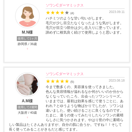
ソワンCダーマミックス
★
★
★
★
★
2023.09.11
(4)
ハチミツのような甘い匂いがします。
毛穴が少し目立たなくなったような気がします。
毛穴が目立つ部分は少し念入りに塗っています。
M.N様
諦めずに根気良く続けて使用しようと思います。
使用して1ヶ月
静岡県 / 36歳
♀
ソワンCダーマミックス
★
★
★
★
★
2023.08.18
(5)
今まで数多くの、美容液を使ってきました。
色んな美容情報が溢れるなか何がいいのか分から
なくなっていたころ、出会ったソワンシリーズ。
A.M様
いままでは、最初は効果を感じて使うごとに、あ
れれ？とゆうような物ばかりでしたが、ソワンは
使用して2週間
違いました。使い続けるごとに良くなるのです。
大阪府 / 40歳
たまに、違うの使ってみたりしたらソワンの素晴
♀
らしさに気つかされます。やはり世の中に素晴ら
しい製品はたくさんありますが、自分の肌に合うか。ですね！！そして
長く使ってみることがきもだと感じてます。