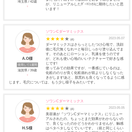
埼玉県 / 42歳
が、リニューアルしたﾀﾞｰﾏﾐｯｸｽに期待したいと思
♀
います！
ソワンCダーマミックス
★
★
★
★
★
2023.05.07
(4)
ダーマミックスはさらっとしたつけ心地で、洗顔
後に毛穴無くなれーと毎日しっかり塗り込んでま
す。そのあとにローション、乳液を使うのです
A.O様
が、どれも使い心地のいいテクチャーで好きな感
じです!
使用して1週間
使ってみての効果ですが、一番感じているのは、
滋賀県 / 39歳
化粧ののりが良く化粧崩れが前よりしなくなった
♀
きがします!あと、肌荒れも良くなってるように感
じます。毛穴については、もう少し様子をみたいです。
ソワンCダーマミックス
★
★
★
★
★
2023.05.05
(4)
美容液が『ソワンCダーマミックス』にリニュー
アルされたの、ちょっとまだ効果がわからないの
で、良くなったのかどうかわかりませんが、触感
H.S様
はベタベタしなくていいです。（前と同じくらい