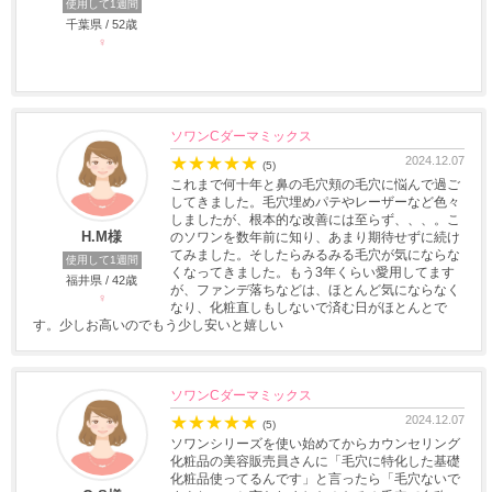
使用して1週間
千葉県 / 52歳
♀
ソワンCダーマミックス
★
★
★
★
★
2024.12.07
(5)
これまで何十年と鼻の毛穴頬の毛穴に悩んで過ご
してきました。毛穴埋めパテやレーザーなど色々
しましたが、根本的な改善には至らず、、、。こ
H.M様
のソワンを数年前に知り、あまり期待せずに続け
てみました。そしたらみるみる毛穴が気にならな
使用して1週間
くなってきました。もう3年くらい愛用してます
福井県 / 42歳
が、ファンデ落ちなどは、ほとんど気にならなく
♀
なり、化粧直しもしないで済む日がほとんとで
す。少しお高いのでもう少し安いと嬉しい
ソワンCダーマミックス
★
★
★
★
★
2024.12.07
(5)
ソワンシリーズを使い始めてからカウンセリング
化粧品の美容販売員さんに「毛穴に特化した基礎
化粧品使ってるんです」と言ったら「毛穴ないで