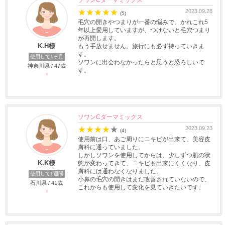
ソワンCダーマミックス
★
★
★
★
★
2023.09.28
(5)
毛穴の開きやつまりが一番の悩みで、かれこれ5
年以上愛用していますが、つけないと毛穴つまり
が再開します。
K.H様
もう手放せません。旅行にも必ず持っていきま
す。
使用して1ヶ月
ソワンに出会わなかったらと思うと恐ろしいで
神奈川県 / 47歳
す。
♀
ソワンCダーマミックス
★
★
★
★
★
2023.09.23
(4)
使用前は口、あご周りにニキビが出来て、美容皮
膚科に通っていました。
しかしソワンを使用してからは、少しずつ肌の状
K.K様
態が変わってきて、ニキビも出来にくくなり、皮
膚科には通わなくなりました。
使用して1週間
小鼻の毛穴の開きはまだ改善されていないので、
石川県 / 41歳
これからも使用して変化を見ていきたいです。
♀