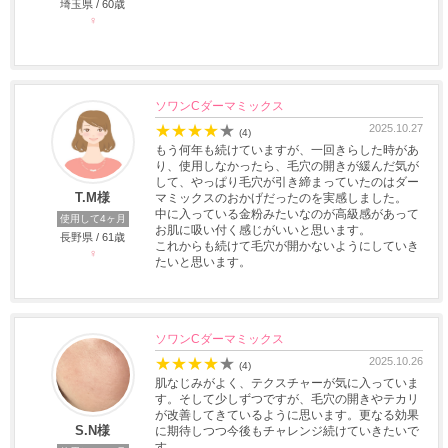
埼玉県 / 60歳
♀
ソワンCダーマミックス
★
★
★
★
★
2025.10.27
(4)
もう何年も続けていますが、一回きらした時があ
り、使用しなかったら、毛穴の開きが緩んだ気が
して、やっぱり毛穴が引き締まっていたのはダー
T.M様
マミックスのおかげだったのを実感しました。
中に入っている金粉みたいなのが高級感があって
使用して4ヶ月
お肌に吸い付く感じがいいと思います。
長野県 / 61歳
これからも続けて毛穴が開かないようにしていき
♀
たいと思います。
ソワンCダーマミックス
★
★
★
★
★
2025.10.26
(4)
肌なじみがよく、テクスチャーが気に入っていま
す。そして少しずつですが、毛穴の開きやテカリ
が改善してきているように思います。更なる効果
S.N様
に期待しつつ今後もチャレンジ続けていきたいで
す。