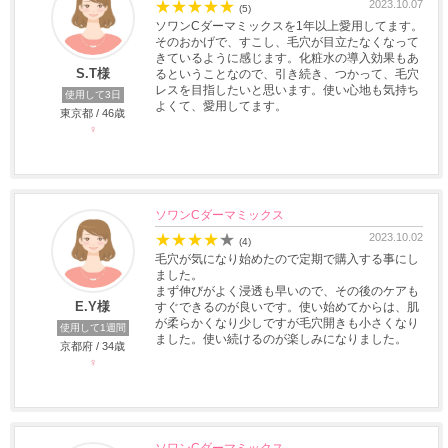
★
★
★
★
★
2023.10.07
(5)
ソワンCダーマミックスを1年以上愛用してます。
そのおかげで、すこし、毛穴が目立たなくなって
きているように感じます。化粧水の導入効果もあ
S.T様
るということなので、引き続き、つかって、毛穴
レスを目指したいと思います。使い心地も気持ち
使用して3日
よくて、愛用してます。
東京都 / 46歳
♀
ソワンCダーマミックス
★
★
★
★
★
2023.10.02
(4)
毛穴が気になり始めたので定期で購入する事にし
ました。
まず伸びがよく浸透も早いので、その後のケアも
E.Y様
すぐできるのが良いです。使い始めてからは、肌
が柔らかくなり少しですが毛穴開きも小さくなり
使用して1週間
ました。使い続けるのが楽しみになりました。
京都府 / 34歳
♀