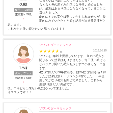
なるとやはり肌がごわつきはじめます。
O.I様
もともと鼻の黒ずみが気になり使い始めました
が、最近はあまり気にならなくなっていることに
使用して2週間
気づきました。
東京都 / 45歳
劇的にすぐの変化は難しいかもしれませんが、長
♀
期的にみていただくと必ず結果が出る美容液だと
思います。
これからも使い続けたいと思っています！
ソワンCダーマミックス
★
★
★
★
★
2023.10.15
(5)
ソワンを1年以上愛用しています。直ぐに毛穴が
閉じるって効果はありませんが、毎日使い続ける
とパックリ開いた毛穴も少しずつ小さくなってき
T.Y様
ます。
毛穴に悩んで20年位経ち、他の毛穴商品を色々試
使用して2ヶ月
したが効果は無く、ソワンが1番でした。一年使
栃木県 / 43歳
用してかなり毛穴も閉じて来ました。これから一
♀
生使い続けたい商品です。
後、ニキビも出来ない肌に変わって来ました。
オススメです！！
ソワンCダーマミックス