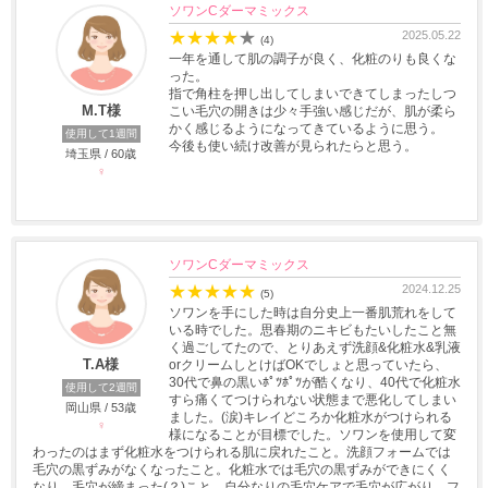
ソワンCダーマミックス
★
★
★
★
★
2025.05.22
(4)
一年を通して肌の調子が良く、化粧のりも良くな
った。
指で角柱を押し出してしまいできてしまったしつ
M.T様
こい毛穴の開きは少々手強い感じだが、肌が柔ら
かく感じるようになってきているように思う。
使用して1週間
今後も使い続け改善が見られたらと思う。
埼玉県 / 60歳
♀
ソワンCダーマミックス
★
★
★
★
★
2024.12.25
(5)
ソワンを手にした時は自分史上一番肌荒れをして
いる時でした。思春期のニキビもたいしたこと無
く過ごしてたので、とりあえず洗顔&化粧水&乳液
T.A様
orクリームしとけばOKでしょと思っていたら、
30代で鼻の黒いﾎﾟﾂﾎﾟﾂが酷くなり、40代で化粧水
使用して2週間
すら痛くてつけられない状態まで悪化してしまい
岡山県 / 53歳
ました。(涙)キレイどころか化粧水がつけられる
♀
様になることが目標でした。ソワンを使用して変
わったのはまず化粧水をつけられる肌に戻れたこと。洗顔フォームでは
毛穴の黒ずみがなくなったこと。化粧水では毛穴の黒ずみができにくく
なり、毛穴が締まった(？)こと。自分なりの毛穴ケアで毛穴が広がり、フ