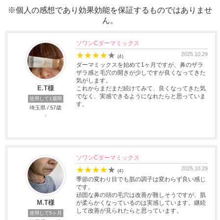
※個人の感想であり効果効能を保証するものではありませ
ん。
ソワンCダーマミックス
★
★
★
★
★
2025.10.29
(4)
ダーマミックスを始めて1ヶ月ですが、鼻のザラ
ザラ感と毛穴の開きが少しですが良くなってきた
気がします。
E.T様
これからまだまだ続けてみて、良くなってきた気
でなく、実感できるようになれたらと思っていま
使用して1週間
す。
埼玉県 / 57歳
♀
ソワンCダーマミックス
★
★
★
★
★
2025.10.29
(4)
季節の変わり目でも肌の調子は変わらず良い感じ
です。
頑固な鼻の頭の毛穴は改善が難しそうですが、肌
M.T様
が柔らかくなっているのは実感しています。継続
して改善が見られたらと思っています。
使用して5ヶ月