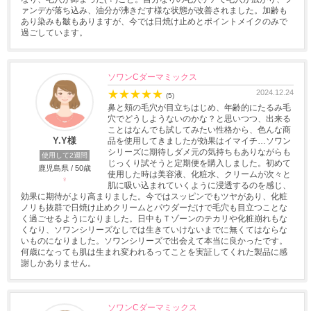
ァンデが落ち込み、油分が沸きだす様な状態が改善されました。加齢も
あり染みも皺もありますが、今では日焼け止めとポイントメイクのみで
過ごしています。
ソワンCダーマミックス
★
★
★
★
★
2024.12.24
(5)
鼻と頬の毛穴が目立ちはじめ、年齢的にたるみ毛
穴でどうしようないのかな？と思いつつ、出来る
ことはなんでも試してみたい性格から、色んな商
Y.Y様
品を使用してきましたが効果はイマイチ…ソワン
シリーズに期待しダメ元の気持ちもありながらも
使用して2週間
じっくり試そうと定期便を購入しました。初めて
鹿児島県 / 50歳
使用した時は美容液、化粧水、クリームが次々と
♀
肌に吸い込まれていくように浸透するのを感じ、
効果に期待がより高まりました。今ではスッピンでもツヤがあり、化粧
ノリも抜群で日焼け止めクリームとパウダーだけで毛穴も目立つことな
く過ごせるようになりました。日中もＴゾーンのテカリや化粧崩れもな
くなり、ソワンシリーズなしでは生きていけないまでに無くてはならな
いものになりました。ソワンシリーズで出会えて本当に良かったです。
何歳になっても肌は生まれ変われるってことを実証してくれた製品に感
謝しかありません。
ソワンCダーマミックス