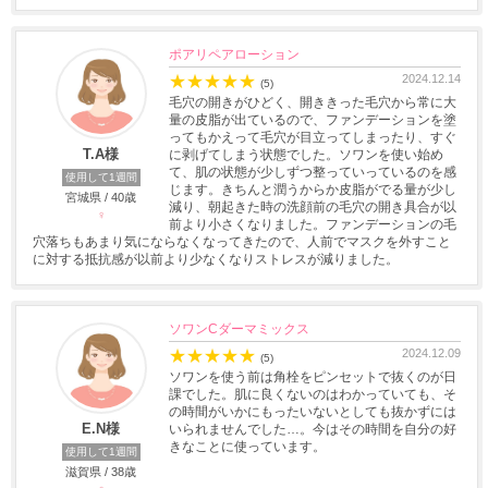
ポアリペアローション
★
★
★
★
★
2024.12.14
(5)
毛穴の開きがひどく、開ききった毛穴から常に大
量の皮脂が出ているので、ファンデーションを塗
ってもかえって毛穴が目立ってしまったり、すぐ
T.A様
に剥げてしまう状態でした。ソワンを使い始め
て、肌の状態が少しずつ整っていっているのを感
使用して1週間
じます。きちんと潤うからか皮脂がでる量が少し
宮城県 / 40歳
減り、朝起きた時の洗顔前の毛穴の開き具合が以
♀
前より小さくなりました。ファンデーションの毛
穴落ちもあまり気にならなくなってきたので、人前でマスクを外すこと
に対する抵抗感が以前より少なくなりストレスが減りました。
ソワンCダーマミックス
★
★
★
★
★
2024.12.09
(5)
ソワンを使う前は角栓をピンセットで抜くのが日
課でした。肌に良くないのはわかっていても、そ
の時間がいかにもったいないとしても抜かずには
E.N様
いられませんでした…。今はその時間を自分の好
きなことに使っています。
使用して1週間
滋賀県 / 38歳