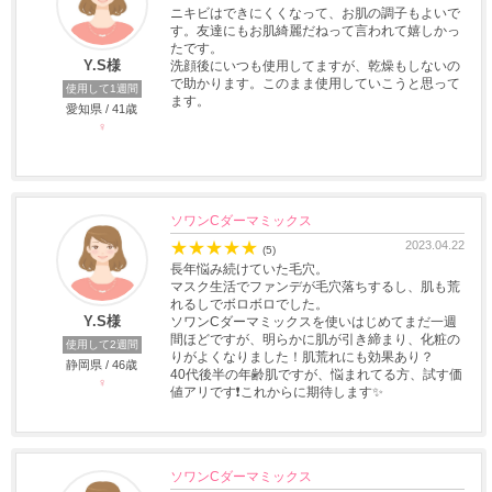
ニキビはできにくくなって、お肌の調子もよいで
す。友達にもお肌綺麗だねって言われて嬉しかっ
たです。
Y.S様
洗顔後にいつも使用してますが、乾燥もしないの
で助かります。このまま使用していこうと思って
使用して1週間
ます。
愛知県 / 41歳
♀
ソワンCダーマミックス
★
★
★
★
★
2023.04.22
(5)
長年悩み続けていた毛穴。
マスク生活でファンデが毛穴落ちするし、肌も荒
れるしでボロボロでした。
Y.S様
ソワンCダーマミックスを使いはじめてまだ一週
間ほどですが、明らかに肌が引き締まり、化粧の
使用して2週間
りがよくなりました！肌荒れにも効果あり？
静岡県 / 46歳
40代後半の年齢肌ですが、悩まれてる方、試す価
♀
値アリです❗これからに期待します✨
ソワンCダーマミックス