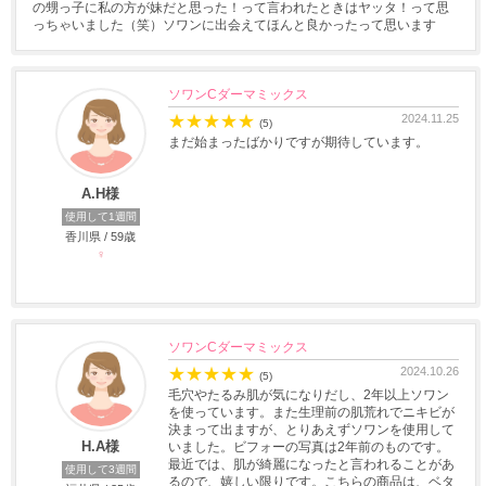
の甥っ子に私の方が妹だと思った！って言われたときはヤッタ！って思
っちゃいました（笑）ソワンに出会えてほんと良かったって思います
ソワンCダーマミックス
★
★
★
★
★
2024.11.25
(5)
まだ始まったばかりですが期待しています。
A.H様
使用して1週間
香川県 / 59歳
♀
ソワンCダーマミックス
★
★
★
★
★
2024.10.26
(5)
毛穴やたるみ肌が気になりだし、2年以上ソワン
を使っています。また生理前の肌荒れでニキビが
決まって出ますが、とりあえずソワンを使用して
H.A様
いました。ビフォーの写真は2年前のものです。
最近では、肌が綺麗になったと言われることがあ
使用して3週間
るので、嬉しい限りです。こちらの商品は、ベタ